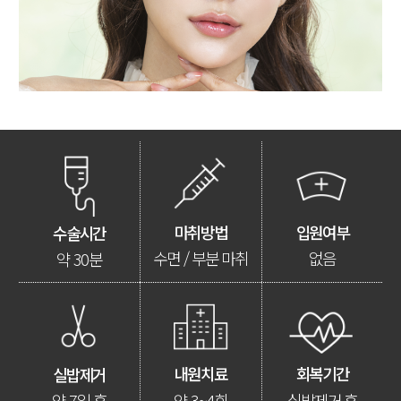
마취방법
입원여부
수술시간
수면 / 부분 마취
없음
약 30분
내원치료
회복기간
실밥제거
약 3~4회
실밥제거 후
약 7일 후