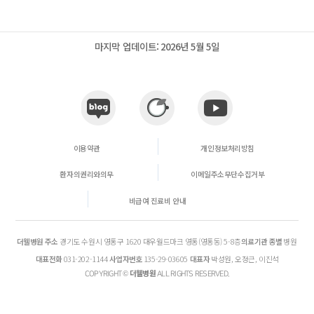
마지막 업데이트:
2026년 5월 5일
이용약관
개인정보처리방침
환자의권리와의무
이메일주소무단수집거부
비급여 진료비 안내
더웰병원
주소
경기도 수원시 영통구 1620 대우월드마크 영통(영통동) 5-8층
의료기관 종별
병원
대표전화
031-202-1144
사업자번호
135-29-03605
대표자
박성원, 오정근, 이진석
더웰병원
COPYRIGHT ©
ALL RIGHTS RESERVED.