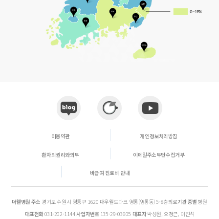
이용약관
개인정보처리방침
환자의권리와의무
이메일주소무단수집거부
비급여 진료비 안내
더웰병원
주소
경기도 수원시 영통구 1620 대우월드마크 영통(영통동) 5-8층
의료기관 종별
병원
대표전화
031-202-1144
사업자번호
135-29-03605
대표자
박성원, 오정근, 이진석