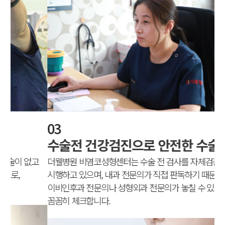
03
0
수술전 건강검진으로 안전한 수술
수
고
더웰병원 비염코성형센터는 수술 전 검사를 자체검진센터에서
더
시행하고 있으며, 내과 전문의가 직접 판독하기 때문에,
사
이비인후과 전문의나 성형외과 전문의가 놓칠 수 있는 부분을
때
꼼꼼히 체크합니다.