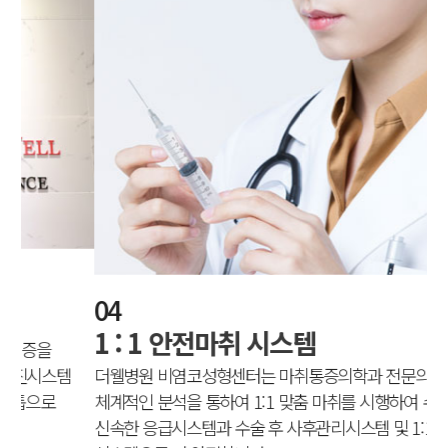
0
04
대
1 : 1 안전마취 시스템
대
더웰병원 비염코성형센터는 마취통증의학과 전문의가 수술전,
만
체계적인 분석을 통하여 1:1 맞춤 마취를 시행하여 수술 중
신속한 응급시스템과 수술 후 사후관리시스템 및 1:1 책임전담