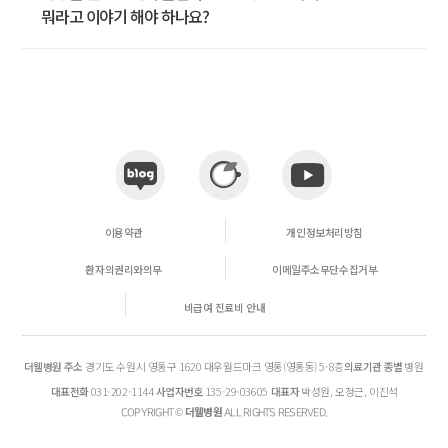
뭐라고 이야기 해야 하나요?
이용약관
개인정보처리방침
환자의권리와의무
이메일주소무단수집거부
비급여 진료비 안내
더웰병원
주소
경기도 수원시 영통구 1620 대우월드마크 영통(영통동) 5-8층
의료기관 종별
병원
대표전화
031-202-1144
사업자번호
135-29-03605
대표자
박성원, 오정근, 이진석
더웰병원
COPYRIGHT ©
ALL RIGHTS RESERVED.