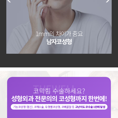
1mm의 차이가 중요
남자코성형
코막힘 수술하세요?
성형외과 전문의의 코성형까지
한번에!
기능코성형 (협진), 코재수술, 유형별코성형, 코뼈골절 등
고난이도 코수술 1만례 달성