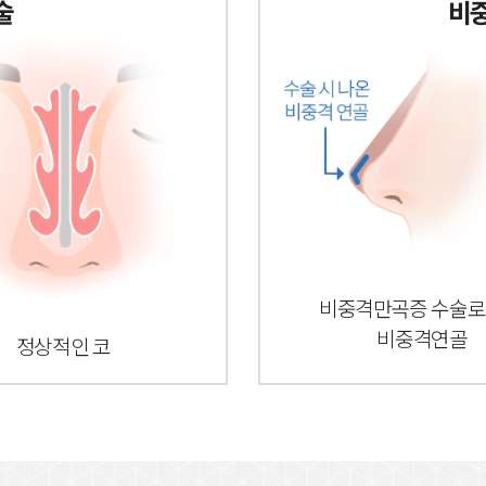
술
비중
비중격만곡증 수술로
비중격연골
정상적인 코