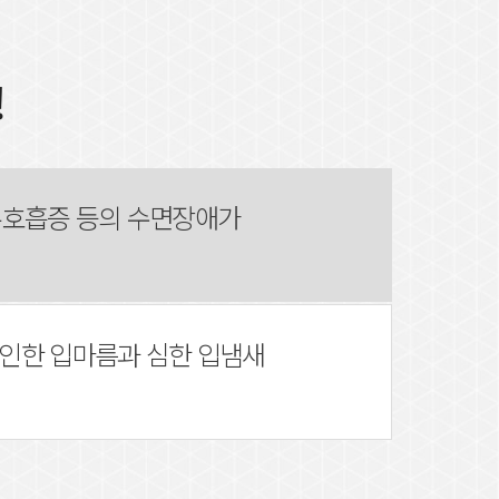
!
무호흡증 등의 수면장애가
인한 입마름과 심한 입냄새