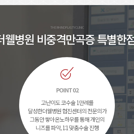
THE RHINOPLASTY CLINIC
더웰병원 비중격만곡증 특별한점
POINT 02
고난이도 코수술 1만례를
달성한
더웰병원 협진센터의 전문의가
그동안 쌓아온
노하우를 통해 개인의
니즈를 파악, 1:1 맞춤
수술 진행