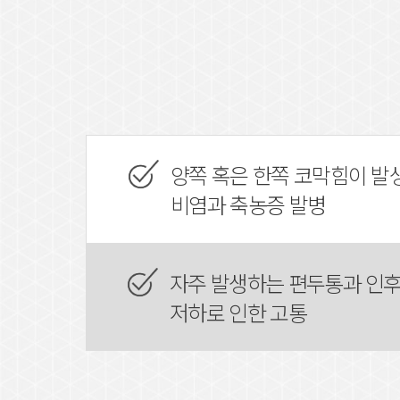
양쪽 혹은 한쪽 코막힘이 발
비염과 축농증 발병
자주 발생하는 편두통과 인후
저하로 인한 고통