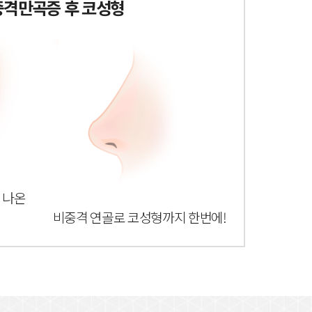
격만곡증 후 코성형
나온
비중격 연골로
코성형까지 한번에!