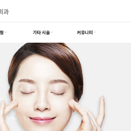
형
기타 시술
커뮤니티