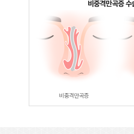
비중격만곡증 수
비중격만곡증