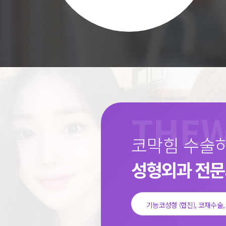
코막힘 수술
성형외과 전
기능코성형 (협진), 코재수술