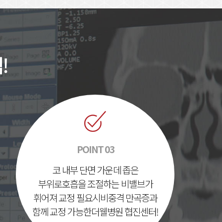
!
POINT 03
코 내부 단면 가운데 좁은
부위로
호흡을 조절하는 비밸브가
휘어져 교정 필요시
비중격 만곡증과
함께 교정 가능한
더웰병원 협진센터!