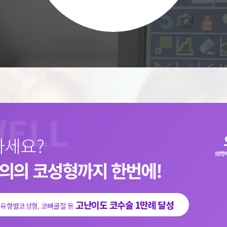
하세요?
의학박
문의의 코성형까지
한번에!
고난이도 코수술 1만례 달성
, 유형별코성형, 코뼈골절 등