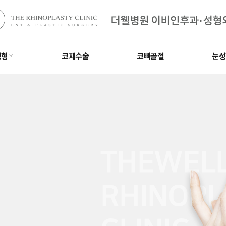
성형
코재수술
코뼈골절
눈성